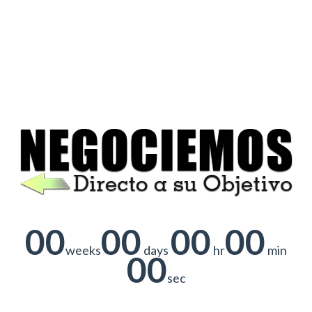
00
00
00
00
weeks
days
hr
min
00
sec